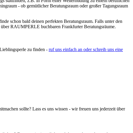
ngs stattfinden, z.B. in Form einer Weiterbildung zu einem beruflichen
hingraum - ob gemütlicher Beratungsraum oder großer Tagungsraum
finde schon bald deinen perfekten Beratungsraum. Falls unter den
t aller über RAUMPERLE buchbaren Frankfurter Beratungsräume.
Lieblingsperle zu finden -
ruf uns einfach an oder schreib uns eine
achen sollte? Lass es uns wissen - wir freuen uns jederzeit über