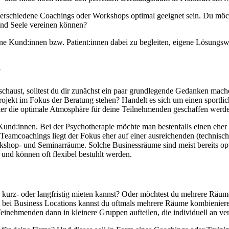
erschiedene Coachings oder Workshops optimal geeignet sein. Du möcht
 und Seele vereinen können?
ine Kund:innen bzw. Patient:innen dabei zu begleiten, eigene Lösungsw
?
haust, solltest du dir zunächst ein paar grundlegende Gedanken mach
Projekt im Fokus der Beratung stehen? Handelt es sich um einen sport
 hier die optimale Atmosphäre für deine Teilnehmenden geschaffen wer
Kund:innen. Bei der Psychotherapie möchte man bestenfalls einen eher
 Teamcoachings liegt der Fokus eher auf einer ausreichenden (technisch
p- und Seminarräume. Solche Businessräume sind meist bereits optim
nd können oft flexibel bestuhlt werden.
kurz- oder langfristig mieten kannst? Oder möchtest du mehrere Räum
e bei Business Locations kannst du oftmals mehrere Räume kombieniere
inehmenden dann in kleinere Gruppen aufteilen, die individuell an v