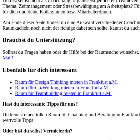
Du bist selbst nicht als Coach tätig, organisierst jedoch ein Teameve
Thema, Zeitmanagement oder Stressbewältigung am Arbeitsplatz? F
für dich und deine Kolleg:innen bzw. Mitarbeiter:innen.
Am Ende dieser Seite findest du eine Auswahl verschiedener Coaching
Raumkacheln noch nicht der richtige dabei sein sollte, kannst du a
Brauchst du Unterstützung?
Solltest du Fragen haben oder dir Hilfe bei der Raumsuche wünschst, k
Mail!
Ebenfalls für dich interessant
Raum für Design Thinking mieten in Frankfurt a.M.
Raum für Co-Working mieten in Frankfurt a.M.
Raum für Teambuilding mieten in Frankfurt a.M.
Hast du interessante Tipps für uns?
Du kennst einen tollen Raum für Coaching und Beratung in Frankfur
wertvolle Tipps!
Oder bist du selbst Vermieter:in?