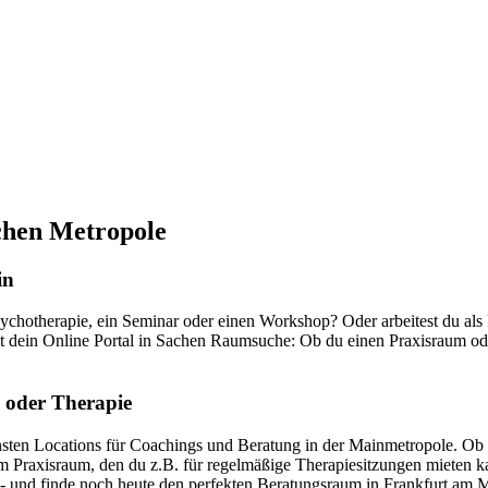
chen Metropole
in
hotherapie, ein Seminar oder einen Workshop? Oder arbeitest du als P
ein Online Portal in Sachen Raumsuche: Ob du einen Praxisraum oder
g oder Therapie
en Locations für Coachings und Beratung in der Mainmetropole. Ob
nem Praxisraum, den du z.B. für regelmäßige Therapiesitzungen mieten 
l - und finde noch heute den perfekten Beratungsraum in Frankfurt am 