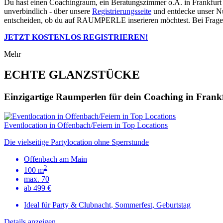
Du hast einen Coachingraum, ein Beratungszimmer o.Ä. in Frankfur
unverbindlich - über unsere
Registrierungsseite
und entdecke unser Nut
entscheiden, ob du auf RAUMPERLE inserieren möchtest. Bei Fragen 
JETZT KOSTENLOS REGISTRIEREN!
Mehr
ECHTE GLANZSTÜCKE
Einzigartige Raumperlen für dein Coaching in Frank
Eventlocation in Offenbach/Feiern in Top Locations
Die vielseitige Partylocation ohne Sperrstunde
Offenbach am Main
2
100 m
max. 70
ab 499 €
Ideal für Party & Clubnacht, Sommerfest, Geburtstag
Details anzeigen