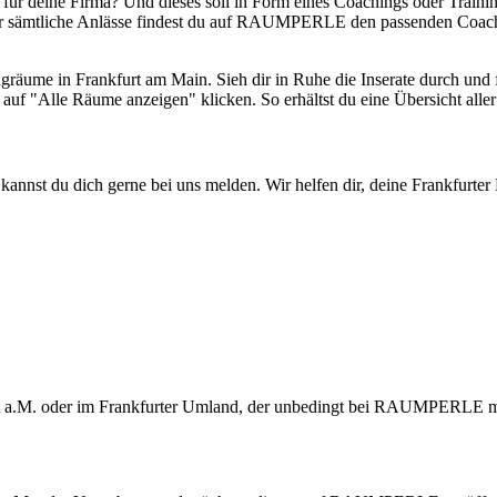
nt für deine Firma? Und dieses soll in Form eines Coachings oder Traini
ür sämtliche Anlässe findest du auf RAUMPERLE den passenden Coac
räume in Frankfurt am Main. Sieh dir in Ruhe die Inserate durch und 
uch auf "Alle Räume anzeigen" klicken. So erhältst du eine Übersich
annst du dich gerne bei uns melden. Wir helfen dir, deine Frankfurter 
t a.M. oder im Frankfurter Umland, der unbedingt bei RAUMPERLE mitm