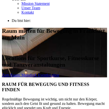
Mission Statement
Unser Team
Kontakt
Du bist hier:
Raum mieten für Bewegung in Frankfurt
am Main
Locations für Sportkurse, Fitnesskurse
und Tanzveranstaltungen
Zum Raum:
Maindock Eventlocation
RAUM FÜR BEWEGUNG UND FITNESS
FINDEN
Regelmäßige Bewegung ist wichtig, um nicht nur den Körper,
sondern auch den Geist fit und gesund zu halten. Bewegung macht
glücklich und spendet uns Kraft und Energie.