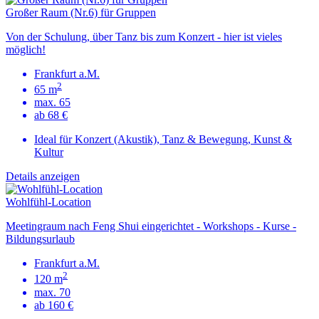
Großer Raum (Nr.6) für Gruppen
Von der Schulung, über Tanz bis zum Konzert - hier ist vieles
möglich!
Frankfurt a.M.
2
65 m
max. 65
ab 68 €
Ideal für Konzert (Akustik), Tanz & Bewegung, Kunst &
Kultur
Details anzeigen
Wohlfühl-Location
Meetingraum nach Feng Shui eingerichtet - Workshops - Kurse -
Bildungsurlaub
Frankfurt a.M.
2
120 m
max. 70
ab 160 €