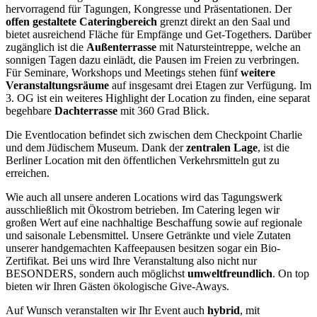
hervorragend für Tagungen, Kongresse und Präsentationen. Der
offen gestaltete Cateringbereich
grenzt direkt an den Saal und
bietet ausreichend Fläche für Empfänge und Get-Togethers. Darüber
zugänglich ist die
Außenterrasse
mit Natursteintreppe, welche an
sonnigen Tagen dazu einlädt, die Pausen im Freien zu verbringen.
Für Seminare, Workshops und Meetings stehen fünf
weitere
Veranstaltungsräume
auf insgesamt drei Etagen zur Verfügung. Im
3. OG ist ein weiteres Highlight der Location zu finden, eine separat
begehbare
Dachterrasse
mit 360 Grad Blick.
Die Eventlocation befindet sich zwischen dem Checkpoint Charlie
und dem Jüdischem Museum. Dank der
zentralen Lage
, ist die
Berliner Location mit den öffentlichen Verkehrsmitteln gut zu
erreichen.
Wie auch all unsere anderen Locations wird das Tagungswerk
ausschließlich mit Ökostrom betrieben. Im Catering legen wir
großen Wert auf eine nachhaltige Beschaffung sowie auf regionale
und saisonale Lebensmittel. Unsere Getränkte und viele Zutaten
unserer handgemachten Kaffeepausen besitzen sogar ein Bio-
Zertifikat. Bei uns wird Ihre Veranstaltung also nicht nur
BESONDERS, sondern auch möglichst
umweltfreundlich
. On top
bieten wir Ihren Gästen ökologische Give-Aways.
Auf Wunsch veranstalten wir Ihr Event auch
hybrid
, mit