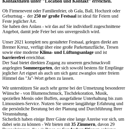
Kontaktdaten unter "Location und Kontakt" erreichen.
Ob Firmenevent oder Familienfeier, ob Gala, Ball, Hochzeit oder
Geburtstag - der
250 m² große Festsaal
ist ideal für Feiern und
Feste jeglicher Art.
Sie haben den Anlass - wir das auf Sie individuell zugeschnittene
Angebot, damit jede Feier bei uns unvergesslich wird.
Unser 2021 komplett neu gestalteter Festsaal, gelegen direkt am
Bremer Kreuz, verfügt über eine große Parkettanzfläche, Tresen
sowie eine moderne
Klima- und Lüftungsanlage
und ist
barrierefrei
erreichbar.
Der Saal bietet direkten Zugang zu unserem geschmackvoll
angelegten
Sommergarten
, der sich sowohl bestens für Empfänge
jeglicher Art eignet als auch um sich ganz zwanglos unter freiem
Himmel das "Ja"-Wort geben zu lassen.
Wir unterstützen Sie auch sehr gerne bei der Umsetzung besonderer
Wünsche - von Blumenschmuck, Tischdekoration, Musik,
speziellen Menüs oder Buffets, ausgefallene Unterhaltung bis zum
Limousinen-Service. Nutzen Sie unsere langjährige Erfahrung und
die persönliche Beratung bei der Planung und Durchführung Ihrer
Veranstaltung.
Sicherlich haben einige Ihrer Gäste eine lange Anreise vor sich, um
dabei sein zu können - Wir bieten mit
35 Zimmern
, davon 29