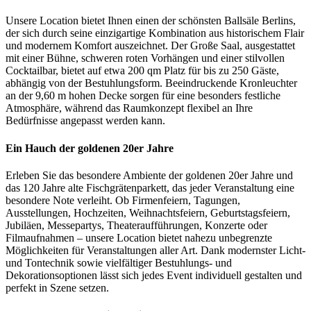
Unsere Location bietet Ihnen einen der schönsten Ballsäle Berlins,
der sich durch seine einzigartige Kombination aus historischem Flair
und modernem Komfort auszeichnet. Der Große Saal, ausgestattet
mit einer Bühne, schweren roten Vorhängen und einer stilvollen
Cocktailbar, bietet auf etwa 200 qm Platz für bis zu 250 Gäste,
abhängig von der Bestuhlungsform. Beeindruckende Kronleuchter
an der 9,60 m hohen Decke sorgen für eine besonders festliche
Atmosphäre, während das Raumkonzept flexibel an Ihre
Bedürfnisse angepasst werden kann.
Ein Hauch der goldenen 20er Jahre
Erleben Sie das besondere Ambiente der goldenen 20er Jahre und
das 120 Jahre alte Fischgrätenparkett, das jeder Veranstaltung eine
besondere Note verleiht. Ob Firmenfeiern, Tagungen,
Ausstellungen, Hochzeiten, Weihnachtsfeiern, Geburtstagsfeiern,
Jubiläen, Messepartys, Theateraufführungen, Konzerte oder
Filmaufnahmen – unsere Location bietet nahezu unbegrenzte
Möglichkeiten für Veranstaltungen aller Art. Dank modernster Licht-
und Tontechnik sowie vielfältiger Bestuhlungs- und
Dekorationsoptionen lässt sich jedes Event individuell gestalten und
perfekt in Szene setzen.