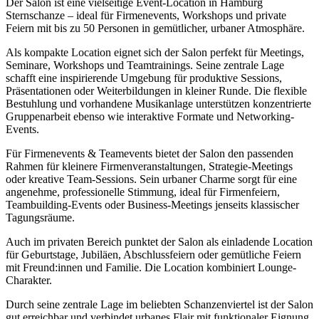
Der Salon ist eine vielseitige Event-Location in Hamburg
Sternschanze – ideal für Firmenevents, Workshops und private
Feiern mit bis zu 50 Personen in gemütlicher, urbaner Atmosphäre.
Als kompakte Location eignet sich der Salon perfekt für Meetings,
Seminare, Workshops und Teamtrainings. Seine zentrale Lage
schafft eine inspirierende Umgebung für produktive Sessions,
Präsentationen oder Weiterbildungen in kleiner Runde. Die flexible
Bestuhlung und vorhandene Musikanlage unterstützen konzentrierte
Gruppenarbeit ebenso wie interaktive Formate und Networking-
Events.
Für Firmenevents & Teamevents bietet der Salon den passenden
Rahmen für kleinere Firmenveranstaltungen, Strategie-Meetings
oder kreative Team-Sessions. Sein urbaner Charme sorgt für eine
angenehme, professionelle Stimmung, ideal für Firmenfeiern,
Teambuilding-Events oder Business-Meetings jenseits klassischer
Tagungsräume.
Auch im privaten Bereich punktet der Salon als einladende Location
für Geburtstage, Jubiläen, Abschlussfeiern oder gemütliche Feiern
mit Freund:innen und Familie. Die Location kombiniert Lounge-
Charakter.
Durch seine zentrale Lage im beliebten Schanzenviertel ist der Salon
gut erreichbar und verbindet urbanes Flair mit funktionaler Eignung