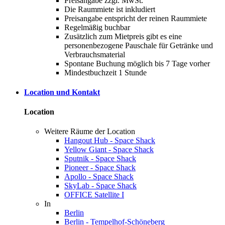
Preisangabe zzgl. MwSt.
Die Raummiete ist inkludiert
Preisangabe entspricht der reinen Raummiete
Regelmäßig buchbar
Zusätzlich zum Mietpreis gibt es eine
personenbezogene Pauschale für Getränke und
Verbrauchsmaterial
Spontane Buchung möglich bis 7 Tage vorher
Mindestbuchzeit 1 Stunde
Location und Kontakt
Location
Weitere Räume der Location
Hangout Hub - Space Shack
Yellow Giant - Space Shack
Sputnik - Space Shack
Pioneer - Space Shack
Apollo - Space Shack
SkyLab - Space Shack
OFFICE Satellite I
In
Berlin
Berlin - Tempelhof-Schöneberg