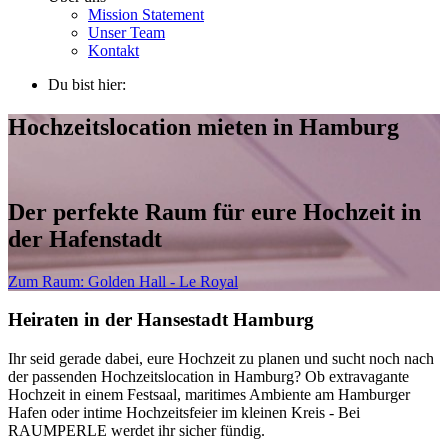
Mission Statement
Unser Team
Kontakt
Du bist hier:
Hochzeitslocation mieten in Hamburg
Der perfekte Raum für eure Hochzeit in
der Hafenstadt
Zum Raum:
Golden Hall - Le Royal
Heiraten in der Hansestadt Hamburg
Ihr seid gerade dabei, eure Hochzeit zu planen und sucht noch nach
der passenden Hochzeitslocation in Hamburg? Ob extravagante
Hochzeit in einem Festsaal, maritimes Ambiente am Hamburger
Hafen oder intime Hochzeitsfeier im kleinen Kreis - Bei
RAUMPERLE werdet ihr sicher fündig.