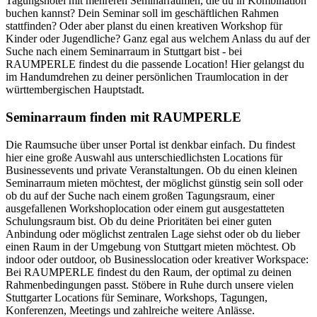
Tagungshotel mit mehreren Seminarräumen, die du in Kombination
buchen kannst? Dein Seminar soll im geschäftlichen Rahmen
stattfinden? Oder aber planst du einen kreativen Workshop für
Kinder oder Jugendliche? Ganz egal aus welchem Anlass du auf der
Suche nach einem Seminarraum in Stuttgart bist - bei
RAUMPERLE findest du die passende Location! Hier gelangst du
im Handumdrehen zu deiner persönlichen Traumlocation in der
württembergischen Hauptstadt.
Seminarraum finden mit RAUMPERLE
Die Raumsuche über unser Portal ist denkbar einfach. Du findest
hier eine große Auswahl aus unterschiedlichsten Locations für
Businessevents und private Veranstaltungen. Ob du einen kleinen
Seminarraum mieten möchtest, der möglichst günstig sein soll oder
ob du auf der Suche nach einem großen Tagungsraum, einer
ausgefallenen Workshoplocation oder einem gut ausgestatteten
Schulungsraum bist. Ob du deine Prioritäten bei einer guten
Anbindung oder möglichst zentralen Lage siehst oder ob du lieber
einen Raum in der Umgebung von Stuttgart mieten möchtest. Ob
indoor oder outdoor, ob Businesslocation oder kreativer Workspace:
Bei RAUMPERLE findest du den Raum, der optimal zu deinen
Rahmenbedingungen passt. Stöbere in Ruhe durch unsere vielen
Stuttgarter Locations für Seminare, Workshops, Tagungen,
Konferenzen, Meetings und zahlreiche weitere Anlässe.