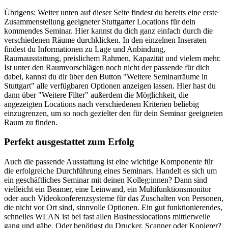
Übrigens: Weiter unten auf dieser Seite findest du bereits eine erste
Zusammenstellung geeigneter Stuttgarter Locations für dein
kommendes Seminar. Hier kannst du dich ganz einfach durch die
verschiedenen Räume durchklicken. In den einzelnen Inseraten
findest du Informationen zu Lage und Anbindung,
Raumausstattung, preislichem Rahmen, Kapazität und vielem mehr.
Ist unter den Raumvorschlägen noch nicht der passende für dich
dabei, kannst du dir über den Button "Weitere Seminarräume in
Stuttgart" alle verfügbaren Optionen anzeigen lassen. Hier hast du
dann über "Weitere Filter" außerdem die Möglichkeit, die
angezeigten Locations nach verschiedenen Kriterien beliebig
einzugrenzen, um so noch gezielter den für dein Seminar geeigneten
Raum zu finden.
Perfekt ausgestattet zum Erfolg
Auch die passende Ausstattung ist eine wichtige Komponente für
die erfolgreiche Durchführung eines Seminars. Handelt es sich um
ein geschäftliches Seminar mit deinen Kolleg:innen? Dann sind
vielleicht ein Beamer, eine Leinwand, ein Multifunktionsmonitor
oder auch Videokonferenzsysteme für das Zuschalten von Personen,
die nicht vor Ort sind, sinnvolle Optionen. Ein gut funktionierendes,
schnelles WLAN ist bei fast allen Businesslocations mittlerweile
gang und gäbe. Oder benötigst du Drucker, Scanner oder Kopierer?