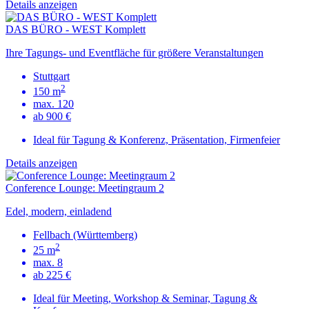
Details anzeigen
DAS BÜRO - WEST Komplett
Ihre Tagungs- und Eventfläche für größere Veranstaltungen
Stuttgart
2
150 m
max. 120
ab 900 €
Ideal für Tagung & Konferenz, Präsentation, Firmenfeier
Details anzeigen
Conference Lounge: Meetingraum 2
Edel, modern, einladend
Fellbach (Württemberg)
2
25 m
max. 8
ab 225 €
Ideal für Meeting, Workshop & Seminar, Tagung &