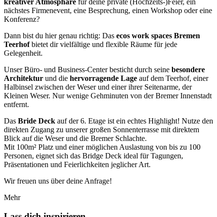
kreativer Atmosphäre
für deine private (Hochzeits-)Feier, ein
nächstes Firmenevent, eine Besprechung, einen Workshop oder eine
Konferenz?
Dann bist du hier genau richtig: Das
ecos work spaces Bremen
Teerhof
bietet dir vielfältige und flexible Räume für jede
Gelegenheit.
Unser Büro- und Business-Center besticht durch seine
besondere
Architektur
und die
hervorragende Lage
auf dem Teerhof, einer
Halbinsel zwischen der Weser und einer ihrer Seitenarme, der
Kleinen Weser. Nur wenige Gehminuten von der Bremer Innenstadt
entfernt.
Das
Bride Deck
auf der 6. Etage ist ein echtes Highlight! Nutze den
direkten Zugang zu unserer großen Sonnenterrasse mit direktem
Blick auf die Weser und die Bremer Schlachte.
Mit 100m² Platz und einer möglichen Auslastung von bis zu 100
Personen, eignet sich das Bridge Deck ideal für Tagungen,
Präsentationen und Feierlichkeiten jeglicher Art.
Wir freuen uns über deine Anfrage!
Mehr
Lass dich inspirieren