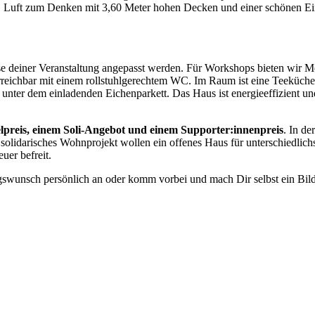
n, Luft zum Denken mit 3,60 Meter hohen Decken und einer schönen Ei
sse deiner Veranstaltung angepasst werden. Für Workshops bieten wir M
os erreichbar mit einem rollstuhlgerechtem WC. Im Raum ist eine Tee
nter dem einladenden Eichenparkett. Das Haus ist energieeffizient u
elpreis, einem Soli-Angebot und einem Supporter:innenpreis
. In de
solidarisches Wohnprojekt wollen ein offenes Haus für unterschiedlich
uer befreit.
swunsch persönlich an oder komm vorbei und mach Dir selbst ein Bild