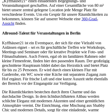
„Kyffhäuser21“ einen einladenden Begegnungs- und
Veranstaltungsort geschaffen. Auf einer Gesamtfläche von 80 m²
bietet unsere zentral gelegene Location jede Menge Platz für
verschiedene Events. Um ein Gespür für unsere Räumlichkeiten zu
bekommen, können Sie auf unserer Webseite eine
360-Grad-
Ansicht
finden.
Allround-Talent für Veranstaltungen in Berlin
Kyffhäuser21 ist ein Eventspace, der sich für eine Vielzahl von
Anlässen eignet – sei es für geschäftliche Treffen wie Workshops,
Meetings und Seminare oder für kreative Projekte wie Foto- und
Filmaufnahmen. Auch Feiern, egal ob im familiären Rahmen oder
kleine Firmenfeste, finden hier den passenden Raum. Der großzügig
geschnittene Hauptraum bildet dabei das Herzstück und bietet Platz
für bis zu 25 Personen. Er wird durch einen kleinen Flur mit
Garderobe, ein WC sowie eine Küche mit separatem Zugang zum
Hof ergänzt. Für frische Luft und eine kurze Auszeit steht ebenfalls
der Bereich vor der Eingangstür zur Verfügung.
Die Räumlichkeiten bestechen durch ihren Charme und das
durchdachte Design. In dem lichtdurchfluteten Altbau werden
schlichte Eleganz mit modernen Akzenten und einer gemütlichen
Atmosphäre vereint. Die Einrichtung, eine Mischung aus Shabby
Chic und modernen Details, sorgt für eine einladende, warme