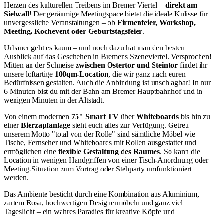
Herzen des kulturellen Treibens im Bremer Viertel –
direkt am
Sielwall
! Der geräumige Meetingspace bietet die ideale Kulisse für
unvergessliche Veranstaltungen – ob
Firmenfeier, Workshop,
Meeting, Kochevent oder Geburtstagsfeier
.
Urbaner geht es kaum – und noch dazu hat man den besten
Ausblick auf das Geschehen in Bremens Szeneviertel. Versprochen!
Mitten an der Schneise
zwischen Ostertor und Steintor
findet ihr
unsere loftartige
100qm-Location
, die wir ganz nach euren
Bedürfnissen gestalten. Auch die Anbindung ist unschlagbar! In nur
6 Minuten bist du mit der Bahn am Bremer Hauptbahnhof und in
wenigen Minuten in der Altstadt.
Von einem modernen
75" Smart TV
über
Whiteboards
bis hin zu
einer
Bierzapfanlage
steht euch alles zur Verfügung. Getreu
unserem Motto "total von der Rolle" sind sämtliche Möbel wie
Tische, Fernseher und Whiteboards mit Rollen ausgestattet und
ermöglichen eine
flexible Gestaltung des Raumes
. So kann die
Location in wenigen Handgriffen von einer Tisch-Anordnung oder
Meeting-Situation zum Vortrag oder Stehparty umfunktioniert
werden.
Das Ambiente besticht durch eine Kombination aus Aluminium,
zartem Rosa, hochwertigen Designermöbeln und ganz viel
Tageslicht – ein wahres Paradies für kreative Köpfe und