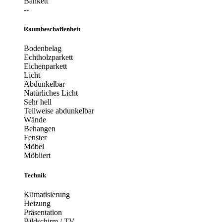
Bankett
--
Raumbeschaffenheit
Bodenbelag
Echtholzparkett
Eichenparkett
Licht
Abdunkelbar
Natürliches Licht
Sehr hell
Teilweise abdunkelbar
Wände
Behangen
Fenster
Möbel
Möbliert
Technik
Klimatisierung
Heizung
Präsentation
Bildschirm / TV