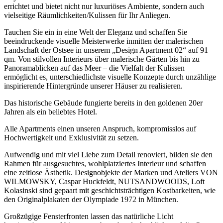
errichtet und bietet nicht nur luxuriöses Ambiente, sondern auch
vielseitige Räumlichkeiten/Kulissen für Ihr Anliegen.
Tauchen Sie ein in eine Welt der Eleganz und schaffen Sie
beeindruckende visuelle Meisterwerke inmitten der malerischen
Landschaft der Ostsee in unserem „Design Apartment 02“ auf 91
qm. Von stilvollen Interieurs über malerische Gärten bis hin zu
Panoramablicken auf das Meer – die Vielfalt der Kulissen
ermöglicht es, unterschiedlichste visuelle Konzepte durch unzählige
inspirierende Hintergründe unserer Häuser zu realisieren.
Das historische Gebäude fungierte bereits in den goldenen 20er
Jahren als ein beliebtes Hotel.
Alle Apartments einen unseren Anspruch, kompromisslos auf
Hochwertigkeit und Exklusivität zu setzen.
Aufwendig und mit viel Liebe zum Detail renoviert, bilden sie den
Rahmen für ausgesuchtes, wohlplatziertes Interieur und schaffen
eine zeitlose Ästhetik. Designobjekte der Marken und Ateliers VON
WILMOWSKY, Caspar Huckfeldt, NUTSANDWOODS, Loft
Kolasinski sind gepaart mit geschichtsträchtigen Kostbarkeiten, wie
den Originalplakaten der Olympiade 1972 in München.
Großzügige Fensterfronten lassen das natürliche Licht