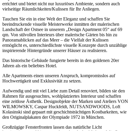
errichtet und bietet nicht nur luxuriöses Ambiente, sondern auch
vielseitige Räumlichkeiten/Kulissen für Ihr Anliegen.
Tauchen Sie ein in eine Welt der Eleganz und schaffen Sie
beeindruckende visuelle Meisterwerke inmitten der malerischen
Landschaft der Ostsee in unserem „Design Apartment 05“ auf 69
qm. Von stilvollen Interieurs über malerische Gärten bis hin zu
Panoramablicken auf das Meer – die Vielfalt der Kulissen
ermöglicht es, unterschiedlichste visuelle Konzepte durch unzählige
inspirierende Hintergründe unserer Häuser zu realisieren.
Das historische Gebäude fungierte bereits in den goldenen 20er
Jahren als ein beliebtes Hotel.
Alle Apartments einen unseren Anspruch, kompromisslos auf
Hochwertigkeit und Exklusivität zu setzen.
Aufwendig und mit viel Liebe zum Detail renoviert, bilden sie den
Rahmen für ausgesuchtes, wohlplatziertes Interieur und schaffen
eine zeitlose Ästhetik. Designobjekte der Marken und Ateliers VON
WILMOWSKY, Caspar Huckfeldt, NUTSANDWOODS, Loft
Kolasinski sind gepaart mit geschichtsträchtigen Kostbarkeiten, wie
den Originalplakaten der Olympiade 1972 in München.
Großzügige Fensterfronten lassen das natürliche Licht