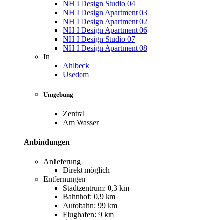
NH I Design Studio 04
NH I Design Apartment 03
NH I Design Apartment 02
NH I Design Apartment 06
NH I Design Studio 07
NH I Design Apartment 08
In
Ahlbeck
Usedom
Umgebung
Zentral
Am Wasser
Anbindungen
Anlieferung
Direkt möglich
Entfernungen
Stadtzentrum: 0,3 km
Bahnhof: 0,9 km
Autobahn: 99 km
Flughafen: 9 km