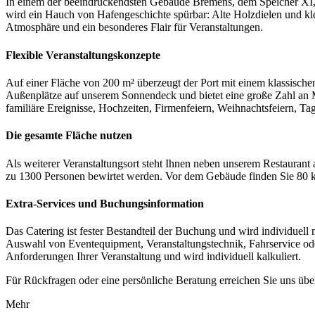
In einem der beeindruckendsten Gebäude Bremens, dem Speicher XI, f
wird ein Hauch von Hafengeschichte spürbar: Alte Holzdielen und kl
Atmosphäre und ein besonderes Flair für Veranstaltungen.
Flexible Veranstaltungskonzepte
Auf einer Fläche von 200 m² überzeugt der Port mit einem klassische
Außenplätze auf unserem Sonnendeck und bietet eine große Zahl an M
familiäre Ereignisse, Hochzeiten, Firmenfeiern, Weihnachtsfeiern, T
Die gesamte Fläche nutzen
Als weiterer Veranstaltungsort steht Ihnen neben unserem Restaura
zu 1300 Personen bewirtet werden. Vor dem Gebäude finden Sie 80 ko
Extra-Services und Buchungsinformation
Das Catering ist fester Bestandteil der Buchung und wird individuel
Auswahl von Eventequipment, Veranstaltungstechnik, Fahrservice oder
Anforderungen Ihrer Veranstaltung und wird individuell kalkuliert.
Für Rückfragen oder eine persönliche Beratung erreichen Sie uns übe
Mehr