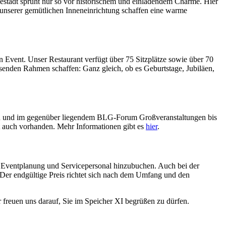
stadt sprüht nur so vor historischem und einladendem Charme. Hier
 unserer gemütlichen Inneneinrichtung schaffen eine warme
n Event. Unser Restaurant verfügt über 75 Sitzplätze sowie über 70
senden Rahmen schaffen: Ganz gleich, ob es Geburtstage, Jubiläen,
onen und im gegenüber liegendem BLG-Forum Großveranstaltungen bis
t auch vorhanden. Mehr Informationen gibt es
hier
.
n, Eventplanung und Servicepersonal hinzubuchen. Auch bei der
 Der endgültige Preis richtet sich nach dem Umfang und den
 freuen uns darauf, Sie im Speicher XI begrüßen zu dürfen.