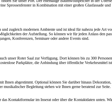
inden Sie unser Port. Der ehemalige Baumwollspeicher in der Übersee
eine Sprossenfenster in Kombination mit einer großen Glasfassade und
n und zugleich modernen Ambiente und ist ideal für nahezu jede Art vo
öglichkeiten der Aufstellung. So können wir für jeden Anlass den pas
agungen, Konferenzen, Seminare oder andere Events sind.
nt auch unser Roter Saal zur Verfügung. Dort können bis zu 300 Pers
stenlose Parkplätze, die Anbindung über öffentliche Verkehrsmittel is
l mit Ihnen abgestimmt. Optional können Sie darüber hinaus Dekoratio
 musikalischer Begleitung stehen wir Ihnen gerne beratend zur Seite.
r das Kontaktformular im Inserat oder über die Kontaktdaten unten. Wir