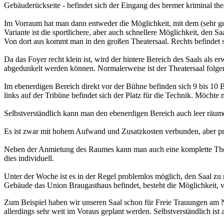
Gebäuderückseite - befindet sich der Eingang des bremer kriminal the
Im Vorraum hat man dann entweder die Möglichkeit, mit dem (sehr gem
Variante ist die sportlichere, aber auch schnellere Möglichkeit, den 
Von dort aus kommt man in den großen Theatersaal. Rechts befindet si
Da das Foyer recht klein ist, wird der hintere Bereich des Saals als e
abgedunkelt werden können. Normalerweise ist der Theatersaal folge
Im ebenerdigen Bereich direkt vor der Bühne befinden sich 9 bis 10 B
links auf der Tribüne befindet sich der Platz für die Technik. Möch
Selbstverständlich kann man den ebenerdigen Bereich auch leer räume
Es ist zwar mit hohem Aufwand und Zusatzkosten verbunden, aber pri
Neben der Anmietung des Raumes kann man auch eine komplette The
dies individuell.
Unter der Woche ist es in der Regel problemlos möglich, den Saal zu
Gebäude das Union Braugasthaus befindet, besteht die Möglichkeit, v
Zum Beispiel haben wir unseren Saal schon für Freie Trauungen am N
allerdings sehr weit im Voraus geplant werden. Selbstverständlich ist