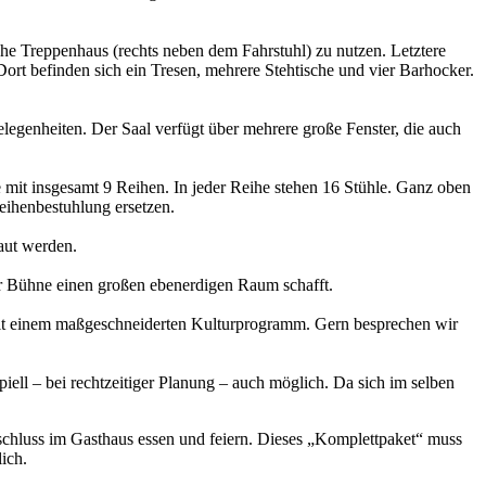
he Treppenhaus (rechts neben dem Fahrstuhl) zu nutzen. Letztere
 Dort befinden sich ein Tresen, mehrere Stehtische und vier Barhocker.
gelegenheiten. Der Saal verfügt über mehrere große Fenster, die auch
e mit insgesamt 9 Reihen. In jeder Reihe stehen 16 Stühle. Ganz oben
eihenbestuhlung ersetzen.
aut werden.
er Bühne einen großen ebenerdigen Raum schafft.
t einem maßgeschneiderten Kulturprogramm. Gern besprechen wir
ell – bei rechtzeitiger Planung – auch möglich. Da sich im selben
schluss im Gasthaus essen und feiern. Dieses „Komplettpaket“ muss
ich.