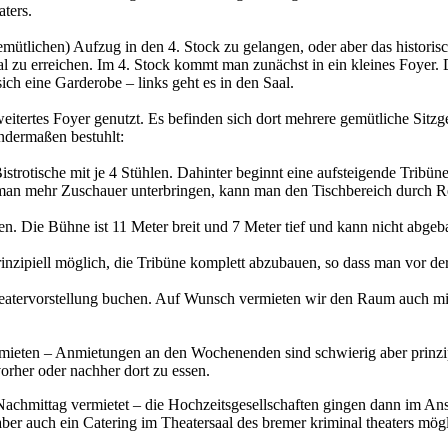
aters.
ütlichen) Aufzug in den 4. Stock zu gelangen, oder aber das historisc
Saal zu erreichen. Im 4. Stock kommt man zunächst in ein kleines Foyer.
ch eine Garderobe – links geht es in den Saal.
rweitertes Foyer genutzt. Es befinden sich dort mehrere gemütliche Sitz
ndermaßen bestuhlt:
istrotische mit je 4 Stühlen. Dahinter beginnt eine aufsteigende Tribün
te man mehr Zuschauer unterbringen, kann man den Tischbereich durch R
n. Die Bühne ist 11 Meter breit und 7 Meter tief und kann nicht abgeb
nzipiell möglich, die Tribüne komplett abzubauen, so dass man vor d
atervorstellung buchen. Auf Wunsch vermieten wir den Raum auch mi
 mieten – Anmietungen an den Wochenenden sind schwierig aber prinzipi
orher oder nachher dort zu essen.
achmittag vermietet – die Hochzeitsgesellschaften gingen dann im An
 aber auch ein Catering im Theatersaal des bremer kriminal theaters mögl