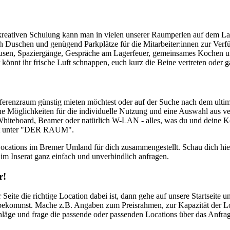
reativen Schulung kann man in vielen unserer Raumperlen auf dem La
auch Duschen und genügend Parkplätze für die Mitarbeiter:innen zur V
sen, Spaziergänge, Gespräche am Lagerfeuer, gemeinsames Kochen und
nnt ihr frische Luft schnappen, euch kurz die Beine vertreten oder g
onferenzraum günstig mieten möchtest oder auf der Suche nach dem ult
e Möglichkeiten für die individuelle Nutzung und eine Auswahl aus v
 Whiteboard, Beamer oder natürlich W-LAN - alles, was du und deine Ko
serat unter "DER RAUM".
Locations im Bremer Umland für dich zusammengestellt. Schau dich hie
m Inserat ganz einfach und unverbindlich anfragen.
ir!
er Seite die richtige Location dabei ist, dann gehe auf unsere Startseit
igt bekommst. Mache z.B. Angaben zum Preisrahmen, zur Kapazität der L
läge und frage die passende oder passenden Locations über das Anfrage