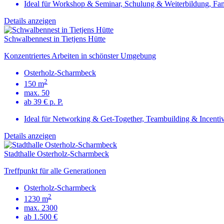
Ideal für Workshop & Seminar, Schulung & Weiterbildung, Fam
Details anzeigen
Schwalbennest in Tietjens Hütte
Konzentriertes Arbeiten in schönster Umgebung
Osterholz-Scharmbeck
2
150 m
max. 50
ab 39 € p. P.
Ideal für Networking & Get-Together, Teambuilding & Incenti
Details anzeigen
Stadthalle Osterholz-Scharmbeck
Treffpunkt für alle Generationen
Osterholz-Scharmbeck
2
1230 m
max. 2300
ab 1.500 €