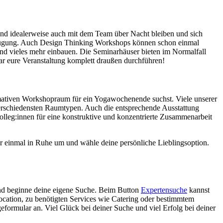
nd idealerweise auch mit dem Team über Nacht bleiben und sich
erfügung. Auch Design Thinking Workshops können schon einmal
 vieles mehr einbauen. Die Seminarhäuser bieten im Normalfall
ar eure Veranstaltung komplett draußen durchführen!
imativen Workshopraum für ein Yogawochenende suchst. Viele unserer
erschiedensten Raumtypen. Auch die entsprechende Ausstattung
lleg:innen für eine konstruktive und konzentrierte Zusammenarbeit
r einmal in Ruhe um und wähle deine persönliche Lieblingsoption.
e und beginne deine eigene Suche. Beim Button
Expertensuche
kannst
ocation, zu benötigten Services wie Catering oder bestimmtem
formular an. Viel Glück bei deiner Suche und viel Erfolg bei deiner