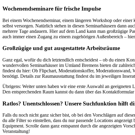
Wochenendseminare für frische Impulse
Bei einem Wochenendseminar, einem längeren Workshop oder einer k
selbst versorgen. Natürlich stehen in diesen Seminarhäusern dann 
mehrere Tage andauern. Hier auf dem Land kann man großzügige Pau
auch immer einen Zugang zu einem zugehörigen Außenbereich – hier kö
Großzügige und gut ausgestattete Arbeitsräume
Ganz egal, wofür du dich letztendlich entscheidest – ob du einen K
wundervollen Seminarhäuser im Umland Bremens bieten dir zahlreich
findest du hier: Ob Flipchart, Moderationskoffer, Moderationswand,
benötigt. Details zur Raumausstattung findest du im jeweiligen In
Übrigens: Weiter unten haben wir eine erste Auswahl an geeigneten 
Den entsprechenden Raum kannst du dann über das Kontaktformular i
Ratlos? Unentschlossen? Unsere Suchfunktion hilft d
Falls du noch nicht ganz sicher bist, ob bei den Vorschlägen auf dies
du alle Filter so einstellen, dass du nur passende Locations angeze
Equipment. Scrolle dann ganz entspannt durch die angezeigten Vorsch
Veranstaltung!