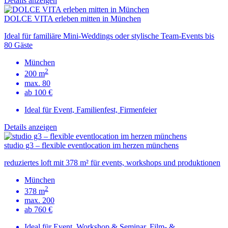
Details anzeigen
DOLCE VITA erleben mitten in München
Ideal für familiäre Mini-Weddings oder stylische Team-Events bis
80 Gäste
München
2
200 m
max. 80
ab 100 €
Ideal für Event, Familienfest, Firmenfeier
Details anzeigen
studio g3 – flexible eventlocation im herzen münchens
reduziertes loft mit 378 m² für events, workshops und produktionen
München
2
378 m
max. 200
ab 760 €
Ideal für Event, Workshop & Seminar, Film- &