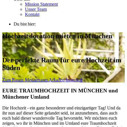
Mission Statement
Unser Team
Kontakt
Du bist hier:
Hochzeitslocation mieten in München
Der perfekte Raum für eure Hochzeit im
Süden
Zum Raum:
Mediterraner Arkaden-Innenhof
EURE TRAUMHOCHZEIT IN MÜNCHEN und
Münchener Umland
Die Hochzeit - ein ganz besonderer und einzigartiger Tag! Und da
ihr nun auf dieser Seite gelandet seid, ist anzunehmen, dass auch
euch bald dieser wundervolle Tag bevorsteht. Wir möchten euch
zeigen, wo ihr in München und im Umland eure Traumhochzeit