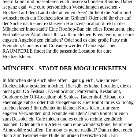
feiern könnt und präsentieren euch unsere schönsten Räume. Dabei
ist ganz egal, wie eure persönlichen Vorstellungen aussehen -
Hochzeit auf dem Land oder an einem See? Ihr liebt die Natur und
wünscht euch ein Hochzeitsfest im Grünen? Oder seid ihr eher auf
der Suche nach einer exklusiven Hochzeitslocation direkt in der
Münchener Innenstadt? Eine Rooftop-Bar, ein edles Restaurant, eine
Festhalle oder Ähnliches? Ihr wollt im kleinen Kreis feiern, nur eure
engsten Angehörigen einladen? Oder soll es eine große Party mit
Freunden, Cousins und Cousinen werden? Ganz egal - bei
RAUMPERLE findet ihr die passende Location für eure
Hochzeitsfeier.
MÜNCHEN - STADT DER MÖGLICHKEITEN
In München steht euch alles offen - ganz gleich, wie ihr euer
Hochzeitsfest gestalten möchtet. Hier gibt es keine Location, die es
nicht gibt: Ob Festsaal, Eventlocation, Partyraum, Restaurant,
Outdoor oder Off-Location; ob Schloss, Bauernhof, Altbau, ob
ehemalige Fabrik oder Industriegebäude: Hier könnt ihr es so richtig
krachen lassen! Ihr möchtet im kleinen Kreis feiern, nur eure
engsten Verwandten und Freunde einladen? Dann könnt ihr euch
zum Beispiel ein Café mieten und es euch so richtig gemütlich
machen. Oder auch ein Atelier kann eine wunderschöne, heimische
Atmosphäre schaffen. Ihr mögt es gerne rustikal? Dann mietet euch
doch zum Beispiel eine Hütte im urigen bayrischen Stil. Ein