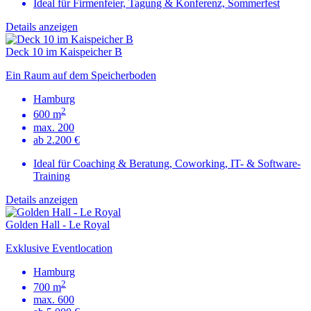
Ideal für Firmenfeier, Tagung & Konferenz, Sommerfest
Details anzeigen
Deck 10 im Kaispeicher B
Ein Raum auf dem Speicherboden
Hamburg
2
600 m
max. 200
ab 2.200 €
Ideal für Coaching & Beratung, Coworking, IT- & Software-
Training
Details anzeigen
Golden Hall - Le Royal
Exklusive Eventlocation
Hamburg
2
700 m
max. 600