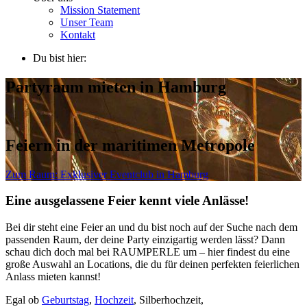
Mission Statement
Unser Team
Kontakt
Du bist hier:
Partyraum mieten in Hamburg
Feiern in der maritimen Metropole
Zum Raum:
Exklusiver Eventclub in Hamburg
Eine ausgelassene Feier kennt viele Anlässe!
Bei dir steht eine Feier an und du bist noch auf der Suche nach dem
passenden Raum, der deine Party einzigartig werden lässt? Dann
schau dich doch mal bei RAUMPERLE um – hier findest du eine
große Auswahl an Locations, die du für deinen perfekten feierlichen
Anlass mieten kannst!
Egal ob
Geburtstag
,
Hochzeit
, Silberhochzeit,