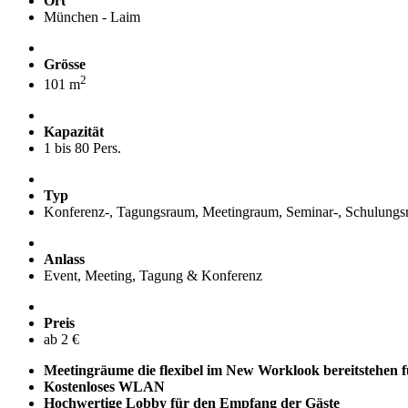
Ort
München - Laim
Grösse
2
101 m
Kapazität
1 bis 80 Pers.
Typ
Konferenz-, Tagungsraum, Meetingraum, Seminar-, Schulung
Anlass
Event, Meeting, Tagung & Konferenz
Preis
ab 2 €
Meetingräume die flexibel im New Worklook bereitstehen
Kostenloses WLAN
Hochwertige Lobby für den Empfang der Gäste