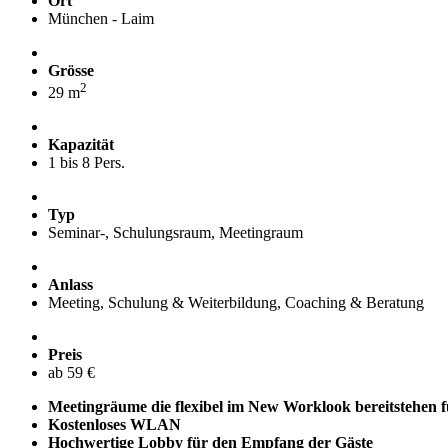
Ort
München - Laim
Grösse
2
29 m
Kapazität
1 bis 8 Pers.
Typ
Seminar-, Schulungsraum, Meetingraum
Anlass
Meeting, Schulung & Weiterbildung, Coaching & Beratung
Preis
ab 59 €
Meetingräume die flexibel im New Worklook bereitstehen
Kostenloses WLAN
Hochwertige Lobby für den Empfang der Gäste