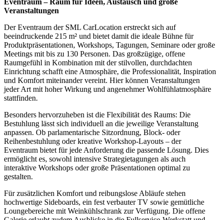
Eventraum – Raum für Ideen, Austausch und große
Veranstaltungen
Der Eventraum der SML CarLocation erstreckt sich auf
beeindruckende 215 m² und bietet damit die ideale Bühne für
Produktpräsentationen, Workshops, Tagungen, Seminare oder große
Meetings mit bis zu 130 Personen. Das großzügige, offene
Raumgefühl in Kombination mit der stilvollen, durchdachten
Einrichtung schafft eine Atmosphäre, die Professionalität, Inspiration
und Komfort miteinander vereint. Hier können Veranstaltungen
jeder Art mit hoher Wirkung und angenehmer Wohlfühlatmosphäre
stattfinden.
Besonders hervorzuheben ist die Flexibilität des Raums: Die
Bestuhlung lässt sich individuell an die jeweilige Veranstaltung
anpassen. Ob parlamentarische Sitzordnung, Block- oder
Reihenbestuhlung oder kreative Workshop-Layouts – der
Eventraum bietet für jede Anforderung die passende Lösung. Dies
ermöglicht es, sowohl intensive Strategietagungen als auch
interaktive Workshops oder große Präsentationen optimal zu
gestalten.
Für zusätzlichen Komfort und reibungslose Abläufe stehen
hochwertige Sideboards, ein fest verbauter TV sowie gemütliche
Loungebereiche mit Weinkühlschrank zur Verfügung. Die offene
Galerie erlaubt zudem Ausblicke in die Fullservice-Werkstatt und