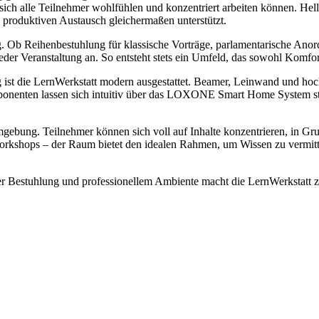
ss sich alle Teilnehmer wohlfühlen und konzentriert arbeiten können. H
 produktiven Austausch gleichermaßen unterstützt.
. Ob Reihenbestuhlung für klassische Vorträge, parlamentarische Anord
er Veranstaltung an. So entsteht stets ein Umfeld, das sowohl Komfort 
g ist die LernWerkstatt modern ausgestattet. Beamer, Leinwand und ho
ponenten lassen sich intuitiv über das LOXONE Smart Home System ste
mgebung. Teilnehmer können sich voll auf Inhalte konzentrieren, in Gru
 Workshops – der Raum bietet den idealen Rahmen, um Wissen zu vermit
 Bestuhlung und professionellem Ambiente macht die LernWerkstatt z