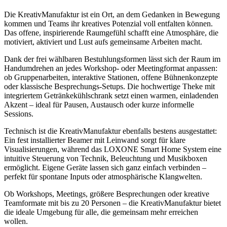
Die KreativManufaktur ist ein Ort, an dem Gedanken in Bewegung
kommen und Teams ihr kreatives Potenzial voll entfalten können.
Das offene, inspirierende Raumgefühl schafft eine Atmosphäre, die
motiviert, aktiviert und Lust aufs gemeinsame Arbeiten macht.
Dank der frei wählbaren Bestuhlungsformen lässt sich der Raum im
Handumdrehen an jedes Workshop- oder Meetingformat anpassen:
ob Gruppenarbeiten, interaktive Stationen, offene Bühnenkonzepte
oder klassische Besprechungs-Setups. Die hochwertige Theke mit
integriertem Getränkekühlschrank setzt einen warmen, einladenden
Akzent – ideal für Pausen, Austausch oder kurze informelle
Sessions.
Technisch ist die KreativManufaktur ebenfalls bestens ausgestattet:
Ein fest installierter Beamer mit Leinwand sorgt für klare
Visualisierungen, während das LOXONE Smart Home System eine
intuitive Steuerung von Technik, Beleuchtung und Musikboxen
ermöglicht. Eigene Geräte lassen sich ganz einfach verbinden –
perfekt für spontane Inputs oder atmosphärische Klangwelten.
Ob Workshops, Meetings, größere Besprechungen oder kreative
Teamformate mit bis zu 20 Personen – die KreativManufaktur bietet
die ideale Umgebung für alle, die gemeinsam mehr erreichen
wollen.