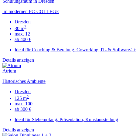
Schulungsraum in Dresden
im modernen PC-COLLEGE
Dresden
2
30 m
max. 12
ab 400 €
Ideal für Coaching & Beratung, Coworking, IT- & Software-Tr
Details anzeigen
Atrium
Historisches Ambiente
Dresden
2
125 m
max. 100
ab 300 €
Ideal für Stehempfang, Präsentation, Kunstausstellung
Details anzeigen