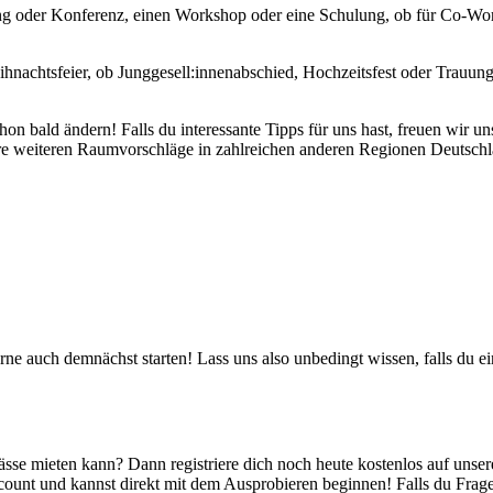
ng oder Konferenz, einen Workshop oder eine Schulung, ob für Co-Work
hnachtsfeier, ob Junggesell:innenabschied, Hochzeitsfest oder Trauungs
n bald ändern! Falls du interessante Tipps für uns hast, freuen wir uns
e weiteren Raumvorschläge in zahlreichen anderen Regionen Deutschland
e auch demnächst starten! Lass uns also unbedingt wissen, falls du e
lässe mieten kann? Dann registriere dich noch heute kostenlos auf u
count und kannst direkt mit dem Ausprobieren beginnen! Falls du Fragen