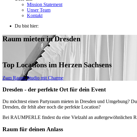
Mission Statement
Unser Team
Kontakt
Du bist hier:
Raum mieten in Dresden
Top Locations im Herzen Sachsens
Zum Raum:
Studio mit Charme
Dresden - der perfekte Ort für dein Event
Du möchtest einen Partyraum mieten in Dresden und Umgebung? Du mö
Dresden, dir fehlt aber noch die perfekte Location?
Bei RAUMPERLE findest du eine Vielzahl an außergewöhnlichen Räu
Raum für deinen Anlass