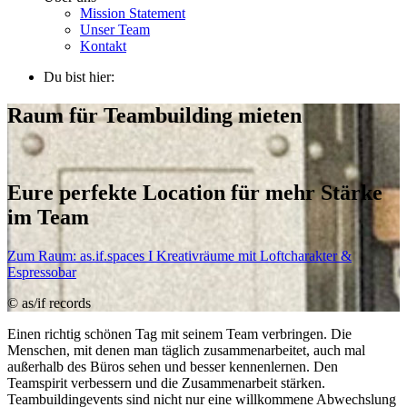
Mission Statement
Unser Team
Kontakt
Du bist hier:
Raum für Teambuilding mieten
Eure perfekte Location für mehr Stärke
im Team
Zum Raum:
as.if.spaces I Kreativräume mit Loftcharakter &
Espressobar
© as/if records
Einen richtig schönen Tag mit seinem Team verbringen. Die
Menschen, mit denen man täglich zusammenarbeitet, auch mal
außerhalb des Büros sehen und besser kennenlernen. Den
Teamspirit verbessern und die Zusammenarbeit stärken.
Teambuildingevents sind nicht nur eine willkommene Abwechslung