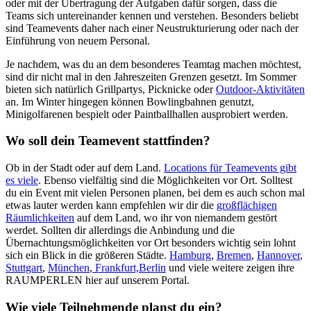
oder mit der Übertragung der Aufgaben dafür sorgen, dass die
Teams sich untereinander kennen und verstehen. Besonders beliebt
sind Teamevents daher nach einer Neustrukturierung oder nach der
Einführung von neuem Personal.
Je nachdem, was du an dem besonderes Teamtag machen möchtest,
sind dir nicht mal in den Jahreszeiten Grenzen gesetzt. Im Sommer
bieten sich natürlich Grillpartys, Picknicke oder
Outdoor-Aktivitäten
an. Im Winter hingegen können Bowlingbahnen genutzt,
Minigolfarenen bespielt oder Paintballhallen ausprobiert werden.
Wo soll dein Teamevent stattfinden?
Ob in der Stadt oder auf dem Land.
Locations für Teamevents gibt
es viele
. Ebenso vielfältig sind die Möglichkeiten vor Ort. Solltest
du ein Event mit vielen Personen planen, bei dem es auch schon mal
etwas lauter werden kann empfehlen wir dir die
großflächigen
Räumlichkeiten
auf dem Land, wo ihr von niemandem gestört
werdet. Sollten dir allerdings die Anbindung und die
Übernachtungsmöglichkeiten vor Ort besonders wichtig sein lohnt
sich ein Blick in die größeren Städte.
Hamburg
,
Bremen
,
Hannover
,
Stuttgart
,
München
,
Frankfurt,
Berlin
und viele weitere zeigen ihre
RAUMPERLEN hier auf unserem Portal.
Wie viele Teilnehmende planst du ein?