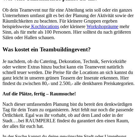
Ob dein Teamevent nur für eine Abteilung sein soll oder ein ganzes
Unternehmen umfasst gilt es bei der Planung der Aktivität sowie der
Räumlichkeiten zu beachten. Für kleinere Gruppen ergeben
beispielsweise
Kochlocations
oder kleinere
Workshopräume
mehr
Sinn, als für mehr als 100 Personen. Hier solltest du nach größeren
Sälen oder Hallen schauen.
Was kostet ein Teambuildingevent?
Je nachdem, ob du Catering, Dekoration, Technik, Servicekräfte
oder weitere Extras hinzu buchst kann ein Teamevent natürlich
schnell teuer werden. Die Preise für die Locations an sich kannst du
ganz leicht in unseren grünen Teasern der Inserate erkennen. Hier
findest du zwischen 80,- und 2.500,- alle denkbaren Preiskategorien.
Auf die Plätze, fertig – Raumsuche!
Nach dieser umfassenden Planung bist du bereit den denkwürdigen
Tag für dein Team zu organisieren. Jetzt fehlt nur noch die passende
Örtlichkeit. Egal was ihr vorhabt, ob auf dem Land oder in der
Stadt….bei RAUMPERLE findest du garantiert den einen Raum,
der alles für euch hat.
In der Suche kannst du deine gewünschte Stadt oder Umgebung