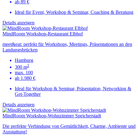
ab 89 €
Ideal für Event, Workshop & Seminar, Coaching & Beratung
Details anzeigen
MindRoom Workshop-Restaurant Elbhof
meet&eat: perfekt für Workshops, Meetings, Präsentationen an den
Landungsbrücken
Hamburg
2
300 m
max. 100
ab 1.980 €
Ideal für Workshop & Seminar, Präsentation, Networking &
Get-Together
Details anzeigen
MindRoom Workshop-Wohnzimmer Speicherstadt
Die perfekte Verbindung von Gemütlichkeit, Charme, Ambiente und
Ausstattung!