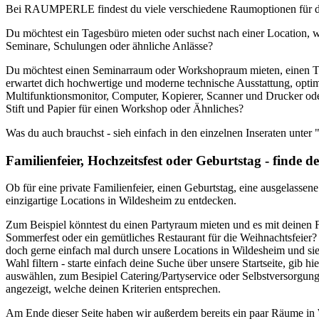
Bei RAUMPERLE findest du viele verschiedene Raumoptionen für d
Du möchtest ein Tagesbüro mieten oder suchst nach einer Location, 
Seminare, Schulungen oder ähnliche Anlässe?
Du möchtest einen Seminarraum oder Workshopraum mieten, einen Ta
erwartet dich hochwertige und moderne technische Ausstattung, opt
Multifunktionsmonitor, Computer, Kopierer, Scanner und Drucker ode
Stift und Papier für einen Workshop oder Ähnliches?
Was du auch brauchst - sieh einfach in den einzelnen Inseraten u
Familienfeier, Hochzeitsfest oder Geburtstag - finde
Ob für eine private Familienfeier, einen Geburtstag, eine ausgelassene
einzigartige Locations in Wildesheim zu entdecken.
Zum Beispiel könntest du einen Partyraum mieten und es mit deinen Fr
Sommerfest oder ein gemütliches Restaurant für die Weihnachtsfeier
doch gerne einfach mal durch unsere Locations in Wildesheim und si
Wahl filtern - starte einfach deine Suche über unsere Startseite, gi
auswählen, zum Besipiel Catering/Partyservice oder Selbstversorgun
angezeigt, welche deinen Kriterien entsprechen.
Am Ende dieser Seite haben wir außerdem bereits ein paar Räume in W