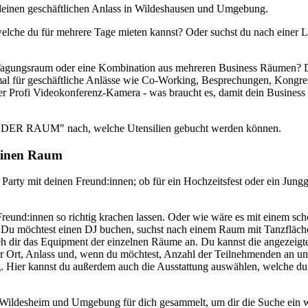
einen geschäftlichen Anlass in Wildeshausen und Umgebung.
welche du für mehrere Tage mieten kannst? Oder suchst du nach einer 
gungsraum oder eine Kombination aus mehreren Business Räumen? Dan
imal für geschäftliche Anlässe wie Co-Working, Besprechungen, Kongr
r Profi Videokonferenz-Kamera - was braucht es, damit dein Business 
nter "DER RAUM" nach, welche Utensilien gebucht werden können.
 deinen Raum
 Party mit deinen Freund:innen; ob für ein Hochzeitsfest oder ein Jungg
eund:innen so richtig krachen lassen. Oder wie wäre es mit einem schö
? Du möchtest einen DJ buchen, suchst nach einem Raum mit Tanzfläch
eh dir das Equipment der einzelnen Räume an. Du kannst die angezeig
b hier Ort, Anlass und, wenn du möchtest, Anzahl der Teilnehmenden an u
g. Hier kannst du außerdem auch die Ausstattung auswählen, welche d
ildesheim und Umgebung für dich gesammelt, um dir die Suche ein weni