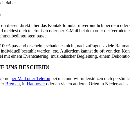
ich dabei.
h
du diesen direkt über das Kontaktfomular unverbindlich bei dem oder 
est dich telefonisch oder per E-Mail bei dem oder der Vermieter:i
Rahmenbedingungen passt.
100% passend erscheint, schadet es nicht, nachzufragen - viele Rauman
 individuell bestuhlt werden, etc. Außerdem kannst du oft von den Kon
l mit einem Eventcatering, musikalischer Begleitung, einem Dekorati
IE UNS BESCHEID!
 gerne
per Mail oder Telefon
bei uns und wir unterstützen dich persönli
er
Bremen
, in
Hannover
oder an vielen anderen Orten in Niedersachs