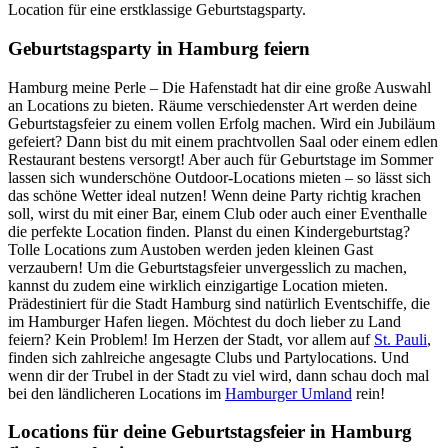
Location für eine erstklassige Geburtstagsparty.
Geburtstagsparty in Hamburg feiern
Hamburg meine Perle – Die Hafenstadt hat dir eine große Auswahl
an Locations zu bieten. Räume verschiedenster Art werden deine
Geburtstagsfeier zu einem vollen Erfolg machen. Wird ein Jubiläum
gefeiert? Dann bist du mit einem prachtvollen Saal oder einem edlen
Restaurant bestens versorgt! Aber auch für Geburtstage im Sommer
lassen sich wunderschöne Outdoor-Locations mieten – so lässt sich
das schöne Wetter ideal nutzen! Wenn deine Party richtig krachen
soll, wirst du mit einer Bar, einem Club oder auch einer Eventhalle
die perfekte Location finden. Planst du einen Kindergeburtstag?
Tolle Locations zum Austoben werden jeden kleinen Gast
verzaubern! Um die Geburtstagsfeier unvergesslich zu machen,
kannst du zudem eine wirklich einzigartige Location mieten.
Prädestiniert für die Stadt Hamburg sind natürlich Eventschiffe, die
im Hamburger Hafen liegen. Möchtest du doch lieber zu Land
feiern? Kein Problem! Im Herzen der Stadt, vor allem auf
St. Pauli
,
finden sich zahlreiche angesagte Clubs und Partylocations. Und
wenn dir der Trubel in der Stadt zu viel wird, dann schau doch mal
bei den ländlicheren Locations im
Hamburger Umland
rein!
Locations für deine Geburtstagsfeier in Hamburg